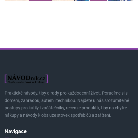
Praktické návody, tipy a rady pro každodenní život. Poradíme si s
domem, zahradou, autem i technikou. Najdete u nás srozumitelné
postupy pro kutily i začátečníky, recenze produktů, tipy na chytré
nákupy a návody k obsluze stovek spotřebičů a zařízení.
Navigace