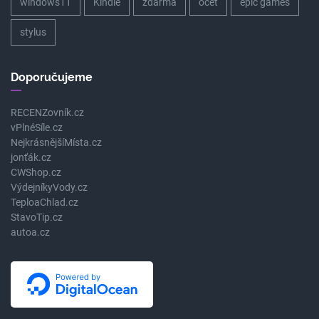
windows11
Kindle
zdarma
ocet
epic games
stylus
Doporučujeme
RECENZovník.cz
vPlnéSíle.cz
NejkrásnějšíMísta.cz
jonťák.cz
CWShop.cz
VýdejníkyVody.cz
TeploaChlad.cz
StavoTip.cz
autoa.cz