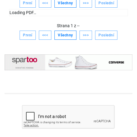
První
<<<
Všechny
>>>
Poslední
Loading PDF…
Strana
1
z
--
První
<<<
Všechny
>>>
Poslední