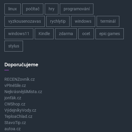
linux
počítač
hry
programování
vyzkousenozavas
rychlytip
windows
terminál
windows11
Kindle
zdarma
ocet
epic games
stylus
Doporučujeme
RECENZovník.cz
vPlnéSíle.cz
NejkrásnějšíMísta.cz
jonťák.cz
CWShop.cz
VýdejníkyVody.cz
TeploaChlad.cz
StavoTip.cz
autoa.cz