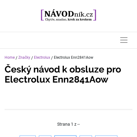
Home
/
Značky
/
Electrolux
/
Electrolux Enn2841Aow
Český návod k obsluze pro
Electrolux Enn2841Aow
Strana
1
z
--