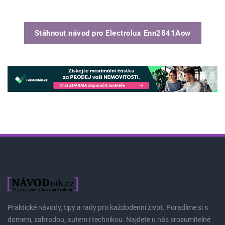
Stáhnout návod pro
Electrolux Enn2841Aow
Praktické návody, tipy a rady pro každodenní život. Poradíme si s
domem, zahradou, autem i technikou. Najdete u nás srozumitelné