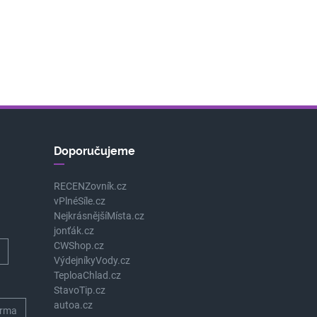
Doporučujeme
RECENZovník.cz
vPlnéSíle.cz
NejkrásnějšíMísta.cz
jonťák.cz
CWShop.cz
VýdejníkyVody.cz
TeploaChlad.cz
StavoTip.cz
autoa.cz
rma