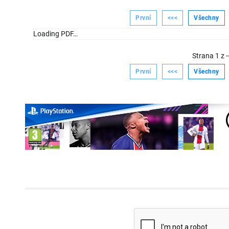
První
<<<
Všechny
Loading PDF…
Strana
1
z
-
První
<<<
Všechny