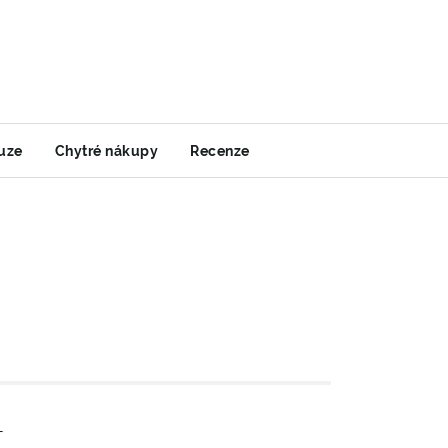
uze
Chytré nákupy
Recenze
-