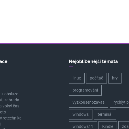
ace
Nejoblíbenější témata
linux
počítač
hry
a
programování
 k obsluze
yt, zahrada
vyzkousenozavas
rychlytip
a volný čas
oto
windows
terminál
ektrotechnika
i
windows11
Kindle
zda