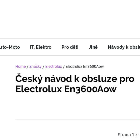
uto-Moto
IT, Elektro
Pro děti
Jiné
Návody k obsl
Home
/
Značky
/
Electrolux
/
Electrolux En3600Aow
Český návod k obsluze pro
Electrolux En3600Aow
Strana
1
z
-