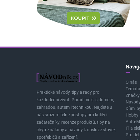
Navig
O nás
Témat
Praktické návody, tipy a rady pro
Značky
každodenní život. Poradíme si s domem,
Návody
zahradou, autem i technikou. Najdete u
Dům, b
nás srozumitelné postupy pro kutily i
Hobby 
Auto-M
začátečníky, recenze produktů, tipy na
IT a el
chytré nákupy a návody k obsluze stovek
Pro dět
spotřebičů a zařízení.