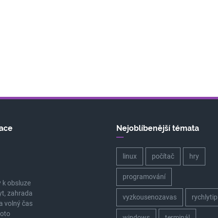
ace
Nejoblíbenější témata
linux
počítač
hry
a
programování
 k obsluze
yt, zahrada
vyzkousenozavas
rychlytip
a volný čas
oto
windows
terminál