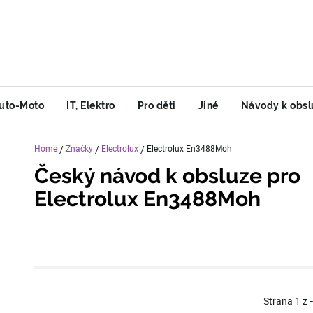
uto-Moto
IT, Elektro
Pro děti
Jiné
Návody k obsl
Home
/
Značky
/
Electrolux
/
Electrolux En3488Moh
Český návod k obsluze pro
Electrolux En3488Moh
Strana
1
z
-