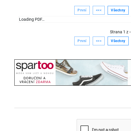
První
<<<
Všechny
Loading PDF…
Strana
1
z
-
První
<<<
Všechny