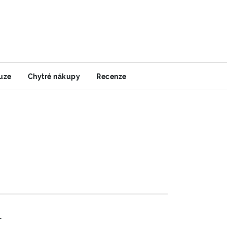
uze
Chytré nákupy
Recenze
-