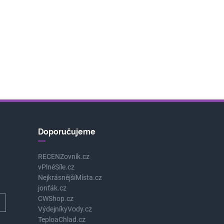
Doporučujeme
RECENZovník.cz
vPlnéSíle.cz
NejkrásnějšíMísta.cz
jonťák.cz
CWShop.cz
VýdejníkyVody.cz
TeploaChlad.cz