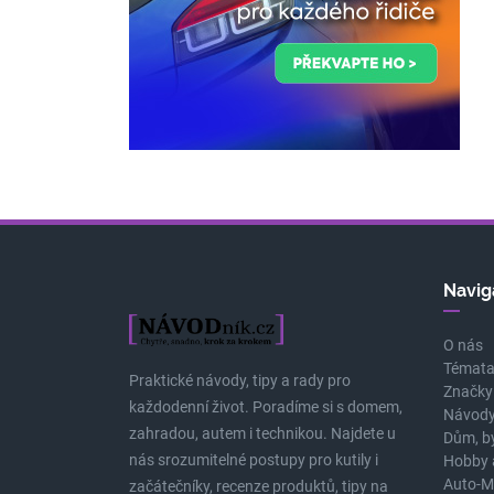
Navig
O nás
Témat
Praktické návody, tipy a rady pro
Značky
každodenní život. Poradíme si s domem,
Návody
zahradou, autem i technikou. Najdete u
Dům, b
nás srozumitelné postupy pro kutily i
Hobby 
Auto-M
začátečníky, recenze produktů, tipy na