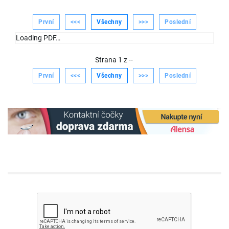
První
<<<
Všechny
>>>
Poslední
Loading PDF…
Strana
1
z
--
První
<<<
Všechny
>>>
Poslední