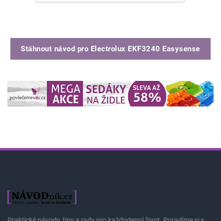
Stáhnout návod pro
Electrolux EKF3240 Easysense
Praktické návody, tipy a rady pro každodenní život. Poradíme si s