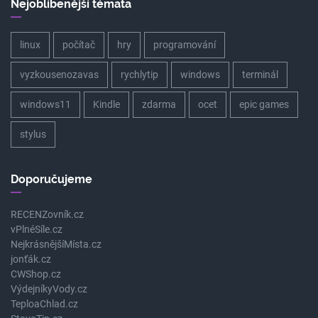
Nejoblíbenější témata
linux
počítač
hry
programování
vyzkousenozavas
rychlytip
windows
terminál
windows11
Kindle
zdarma
ocet
epic games
stylus
Doporučujeme
RECENZovník.cz
vPlnéSíle.cz
NejkrásnějšíMísta.cz
jonťák.cz
CWShop.cz
VýdejníkyVody.cz
TeploaChlad.cz