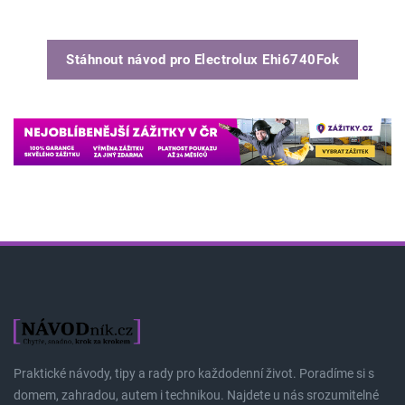
Stáhnout návod pro
Electrolux Ehi6740Fok
Praktické návody, tipy a rady pro každodenní život. Poradíme si s
domem, zahradou, autem i technikou. Najdete u nás srozumitelné