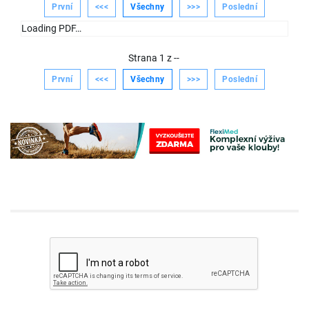
První
<<<
Všechny
>>>
Poslední
Loading PDF…
Strana
1
z
--
První
<<<
Všechny
>>>
Poslední