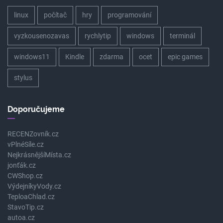
linux
počítač
hry
programování
vyzkousenozavas
rychlytip
windows
terminál
windows11
Kindle
zdarma
ocet
epic games
stylus
Doporučujeme
RECENZovník.cz
vPlnéSíle.cz
NejkrásnějšíMísta.cz
jonťák.cz
CWShop.cz
VýdejníkyVody.cz
TeploaChlad.cz
StavoTip.cz
autoa.cz