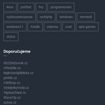
linux
počítač
hry
programování
vyzkousenozavas
rychlytip
windows
terminál
windows11
Kindle
zdarma
ocet
epic games
stylus
Doporučujeme
RECENZovník.cz
vPlnéSíle.cz
NejkrásnějšíMísta.cz
jonťák.cz
CWShop.cz
VýdejníkyVody.cz
TeploaChlad.cz
StavoTip.cz
autoa.cz