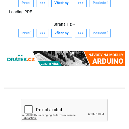
První
<<<
Všechny
>>>
Poslední
Loading PDF…
Strana
1
z
--
První
<<<
Všechny
>>>
Poslední