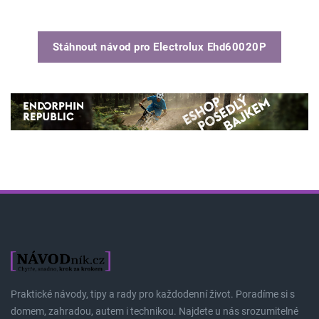
Stáhnout návod pro
Electrolux Ehd60020P
Praktické návody, tipy a rady pro každodenní život. Poradíme si s
domem, zahradou, autem i technikou. Najdete u nás srozumitelné