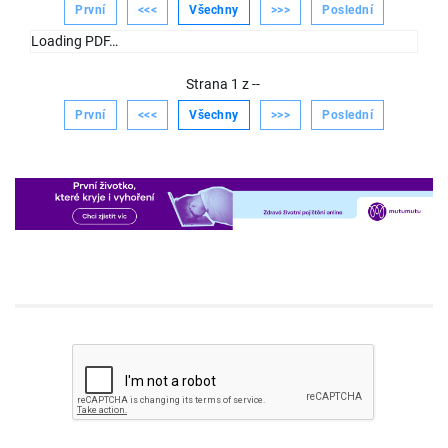
První
<<<
Všechny
>>>
Poslední
Loading PDF…
Strana
1
z
--
První
<<<
Všechny
>>>
Poslední