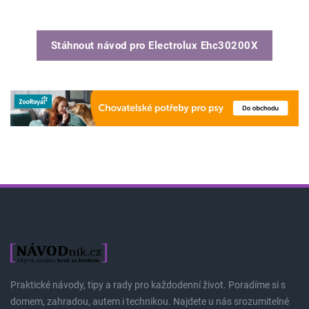
Stáhnout návod pro
Electrolux Ehc30200X
Praktické návody, tipy a rady pro každodenní život. Poradíme si s
domem, zahradou, autem i technikou. Najdete u nás srozumitelné