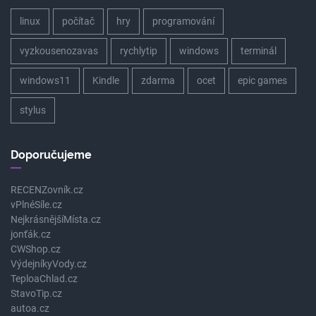
linux
počítač
hry
programování
vyzkousenozavas
rychlytip
windows
terminál
windows11
Kindle
zdarma
ocet
epic games
stylus
Doporučujeme
RECENZovník.cz
vPlnéSíle.cz
NejkrásnějšíMísta.cz
jonťák.cz
CWShop.cz
VýdejníkyVody.cz
TeploaChlad.cz
StavoTip.cz
autoa.cz