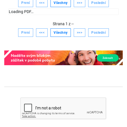
První
<<<
Všechny
>>>
Poslední
Loading PDF…
Strana
1
z
--
První
<<<
Všechny
>>>
Poslední