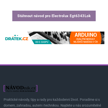
Stáhnout návod pro
Electrolux Egt6343Lok
Praktické návody, tipy a rady pro každodenní život. Poradíme si s
domem, zahradou, autem i technikou. Najdete u nás srozumitelné