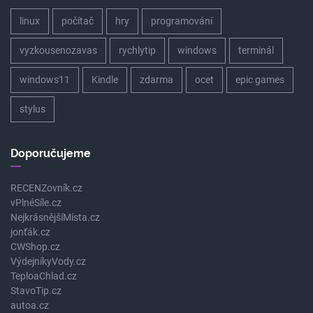
linux
počítač
hry
programování
vyzkousenozavas
rychlytip
windows
terminál
windows11
Kindle
zdarma
ocet
epic games
stylus
Doporučujeme
RECENZovník.cz
vPlnéSíle.cz
NejkrásnějšíMísta.cz
jonťák.cz
CWShop.cz
VýdejníkyVody.cz
TeploaChlad.cz
StavoTip.cz
autoa.cz