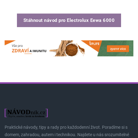
Stáhnout návod pro
Electrolux Eewa 6000
Praktické návody, tipy a rady pro každodenní život. Poradíme si s
domem, zahradou, autem i technikou. Najdete u nás srozumitelné