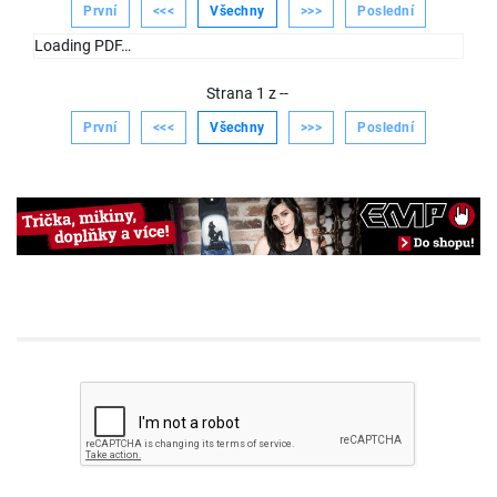
První
<<<
Všechny
>>>
Poslední
Loading PDF…
Strana
1
z
--
První
<<<
Všechny
>>>
Poslední