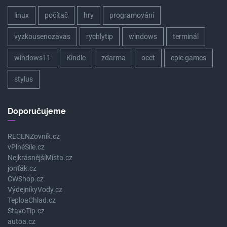
linux
počítač
hry
programování
vyzkousenozavas
rychlytip
windows
terminál
windows11
Kindle
zdarma
ocet
epic games
stylus
Doporučujeme
RECENZovník.cz
vPlnéSíle.cz
NejkrásnějšíMísta.cz
jonťák.cz
CWShop.cz
VýdejníkyVody.cz
TeploaChlad.cz
StavoTip.cz
autoa.cz