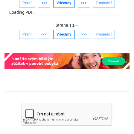
První
<<<
Všechny
>>>
Poslední
Loading PDF…
Strana
1
z
--
První
<<<
Všechny
>>>
Poslední