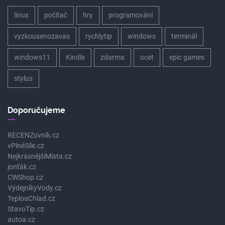
linux
počítač
hry
programování
vyzkousenozavas
rychlytip
windows
terminál
windows11
Kindle
zdarma
ocet
epic games
stylus
Doporučujeme
RECENZovník.cz
vPlnéSíle.cz
NejkrásnějšíMísta.cz
jonťák.cz
CWShop.cz
VýdejníkyVody.cz
TeploaChlad.cz
StavoTip.cz
autoa.cz