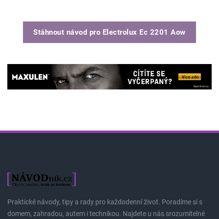
Stáhnout návod pro
Electrolux Ec 2201 Aow
Praktické návody, tipy a rady pro každodenní život. Poradíme si s
domem, zahradou, autem i technikou. Najdete u nás srozumitelné