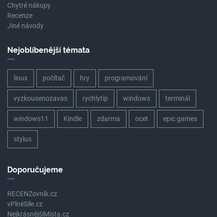
Chytré nákupy
Recenze
Jiné návody
Nejoblíbenější témata
linux
počítač
hry
programování
vyzkousenozavas
rychlytip
windows
terminál
windows11
Kindle
zdarma
ocet
epic games
stylus
Doporučujeme
RECENZovník.cz
vPlnéSíle.cz
NejkrásnějšíMísta.cz