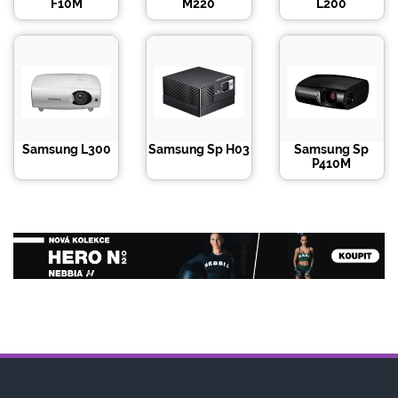
F10M
M220
L200
Samsung L300
Samsung Sp H03
Samsung Sp
P410M