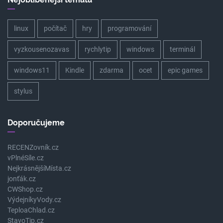
linux
počítač
hry
programování
vyzkousenozavas
rychlytip
windows
terminál
windows11
Kindle
zdarma
ocet
epic games
stylus
Doporučujeme
RECENZovník.cz
vPlnéSíle.cz
NejkrásnějšíMísta.cz
jonťák.cz
CWShop.cz
VýdejníkyVody.cz
TeploaChlad.cz
StavoTip.cz