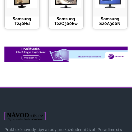
Samsung
Samsung
Samsung
T240Hd
T22C300Ew
S20A300N
Praktické návody, tipy a rady pro každodenní život. Poradíme si s