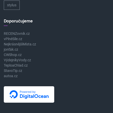
stylus
Doporučujeme
RECENZovník.cz
vPlnéSíle.cz
NejkrásnějšíMísta.cz
jonťák.cz
CWShop.cz
VýdejníkyVody.cz
TeploaChlad.cz
StavoTip.cz
autoa.cz