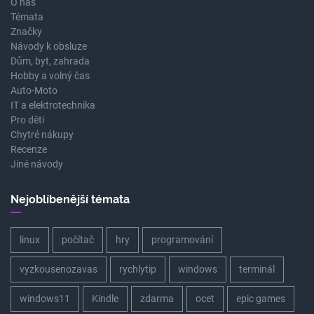
O nás
Témata
Značky
Návody k obsluze
Dům, byt, zahrada
Hobby a volný čas
Auto-Moto
IT a elektrotechnika
Pro děti
Chytré nákupy
Recenze
Jiné návody
Nejoblíbenější témata
linux
počítač
hry
programování
vyzkousenozavas
rychlytip
windows
terminál
windows11
Kindle
zdarma
ocet
epic games