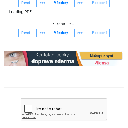
První
<<<
Všechny
>>>
Poslední
Loading PDF…
Strana
1
z
--
První
<<<
Všechny
>>>
Poslední