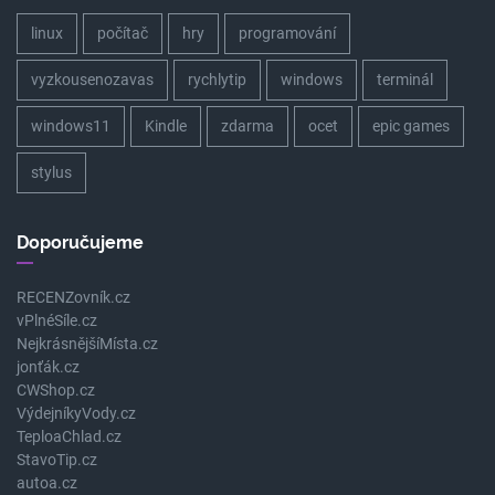
linux
počítač
hry
programování
vyzkousenozavas
rychlytip
windows
terminál
windows11
Kindle
zdarma
ocet
epic games
stylus
Doporučujeme
RECENZovník.cz
vPlnéSíle.cz
NejkrásnějšíMísta.cz
jonťák.cz
CWShop.cz
VýdejníkyVody.cz
TeploaChlad.cz
StavoTip.cz
autoa.cz