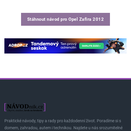
Stáhnout návod pro
Opel Zafira 2012
Praktické návody, tipy a rady pro každodenní život. Poradíme si s
domem, zahradou, autem i technikou. Najdete u nás srozumitelné