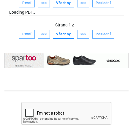
První
<<<
Všechny
>>>
Poslední
Loading PDF…
Strana
1
z
--
První
<<<
Všechny
>>>
Poslední