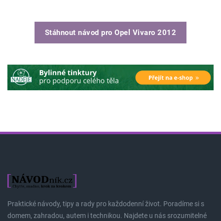
Stáhnout návod pro
Opel Vivaro 2012
Praktické návody, tipy a rady pro každodenní život. Poradíme si s
domem, zahradou, autem i technikou. Najdete u nás srozumitelné