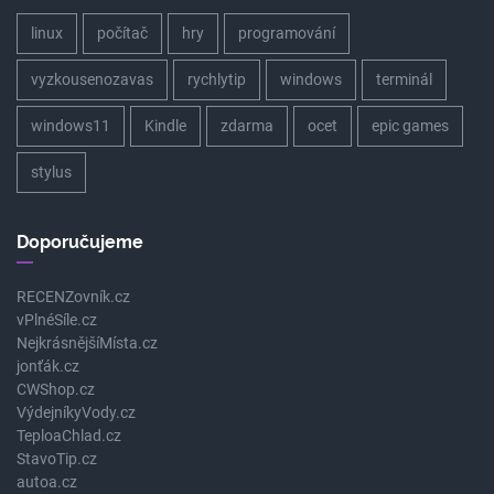
linux
počítač
hry
programování
vyzkousenozavas
rychlytip
windows
terminál
windows11
Kindle
zdarma
ocet
epic games
stylus
Doporučujeme
RECENZovník.cz
vPlnéSíle.cz
NejkrásnějšíMísta.cz
jonťák.cz
CWShop.cz
VýdejníkyVody.cz
TeploaChlad.cz
StavoTip.cz
autoa.cz