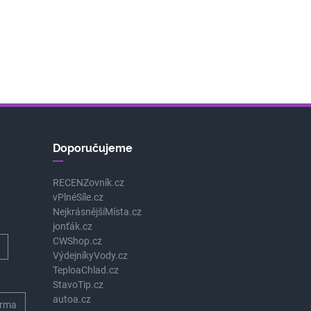
Doporučujeme
RECENZovník.cz
vPlnéSíle.cz
NejkrásnějšíMísta.cz
jonťák.cz
CWShop.cz
VýdejníkyVody.cz
TeploaChlad.cz
StavoTip.cz
autoa.cz
rma