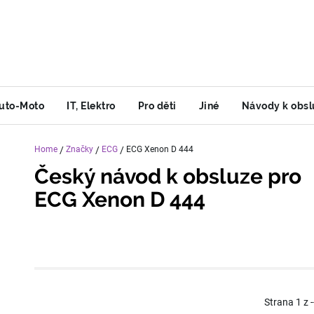
uto-Moto
IT, Elektro
Pro děti
Jiné
Návody k obsl
Home
/
Značky
/
ECG
/
ECG Xenon D 444
Český návod k obsluze pro
ECG Xenon D 444
Strana
1
z
-