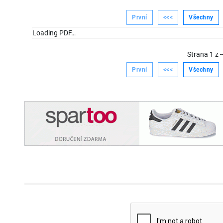
První
<<<
Všechny
Loading PDF…
Strana
1
z
-
První
<<<
Všechny