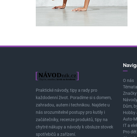
Navig
O nás
Témat
Praktické návody, tipy a rady pro
Značky
každodenní život. Poradíme si s domem,
Návody
zahradou, autem i technikou. Najdete u
Dům, b
nás srozumitelné postupy pro kutily i
Hobby 
Auto-M
začátečníky, recenze produktů, tipy na
IT a el
chytré nákupy a návody k obsluze stovek
Pro dět
spotřebičů a zařízení.