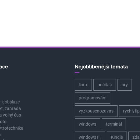
ace
Nejoblíbenější témata
linux
počítač
hry
a
programování
 k obsluze
yt, zahrada
vyzkousenozavas
rychlytip
a volný čas
oto
windows
terminál
ektrotechnika
i
windows11
Kindle
zda