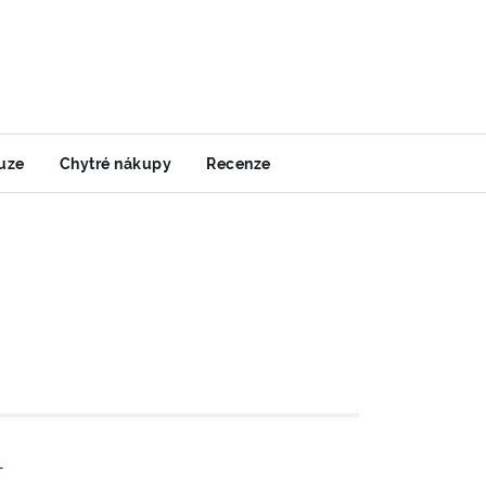
uze
Chytré nákupy
Recenze
-