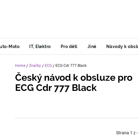
uto-Moto
IT, Elektro
Pro děti
Jiné
Návody k obsl
Home
/
Značky
/
ECG
/
ECG Cdr 777 Black
Český návod k obsluze pro
ECG Cdr 777 Black
Strana
1
z
-