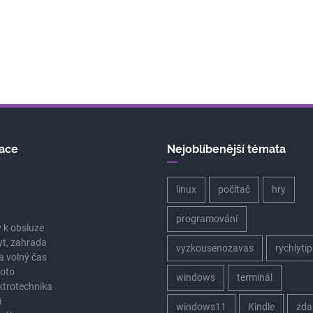
ace
Nejoblíbenější témata
linux
počítač
hry
a
programování
 k obsluze
yt, zahrada
vyzkousenozavas
rychlytip
a volný čas
oto
windows
terminál
ektrotechnika
i
windows11
Kindle
zda