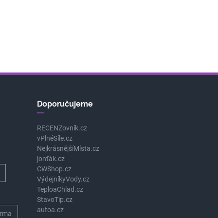
Doporučujeme
RECENZovník.cz
vPlnéSíle.cz
NejkrásnějšíMísta.cz
jonťák.cz
CWShop.cz
VýdejníkyVody.cz
TeploaChlad.cz
StavoTip.cz
autoa.cz
rma