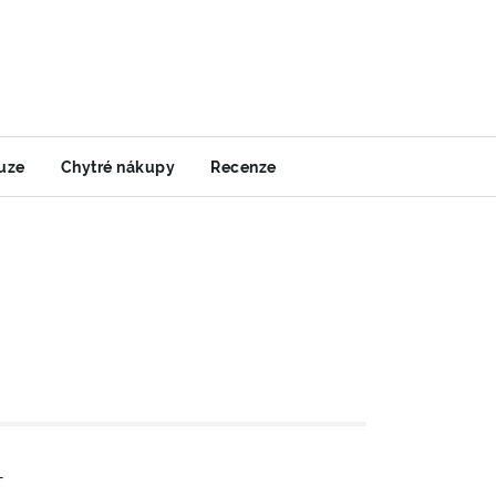
uze
Chytré nákupy
Recenze
-