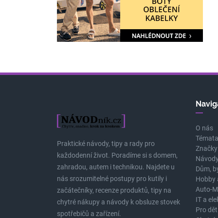
Navig
O nás
Témat
Praktické návody, tipy a rady pro
Značky
každodenní život. Poradíme si s domem,
Návody
zahradou, autem i technikou. Najdete u
Dům, b
nás srozumitelné postupy pro kutily i
Hobby 
Auto-M
začátečníky, recenze produktů, tipy na
IT a el
chytré nákupy a návody k obsluze stovek
Pro dět
spotřebičů a zařízení.