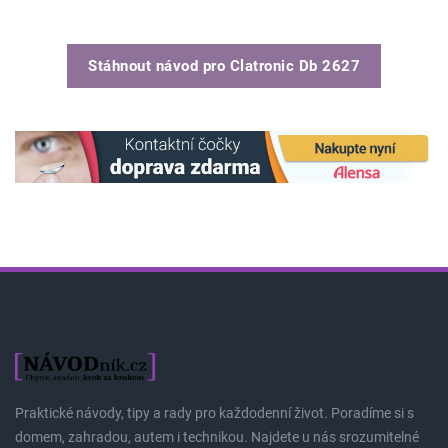
Stáhnout návod pro
Clatronic Db 2627
Praktické návody, tipy a rady pro každodenní život. Poradíme si s
domem, zahradou, autem i technikou. Najdete u nás srozumitelné