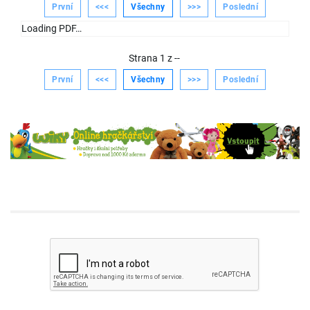
První
<<<
Všechny
>>>
Poslední
Loading PDF…
Strana
1
z
--
První
<<<
Všechny
>>>
Poslední