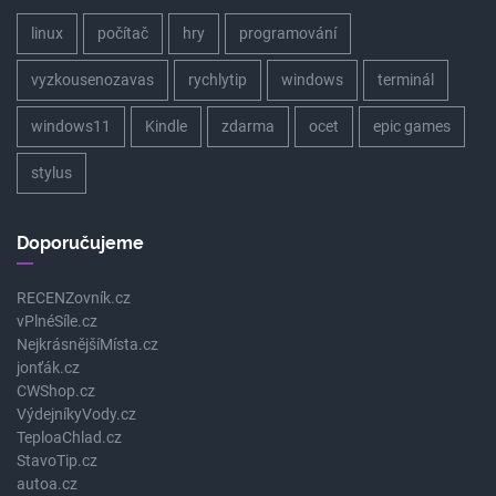
linux
počítač
hry
programování
vyzkousenozavas
rychlytip
windows
terminál
windows11
Kindle
zdarma
ocet
epic games
stylus
Doporučujeme
RECENZovník.cz
vPlnéSíle.cz
NejkrásnějšíMísta.cz
jonťák.cz
CWShop.cz
VýdejníkyVody.cz
TeploaChlad.cz
StavoTip.cz
autoa.cz