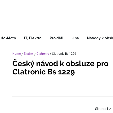
uto-Moto
IT, Elektro
Pro děti
Jiné
Návody k obsl
Home
/
Značky
/
Clatronic
/
Clatronic Bs 1229
Český návod k obsluze pro
Clatronic Bs 1229
Strana
1
z
-