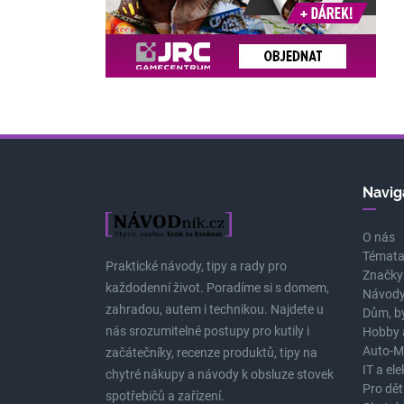
Navig
O nás
Témat
Praktické návody, tipy a rady pro
Značky
každodenní život. Poradíme si s domem,
Návody
zahradou, autem i technikou. Najdete u
Dům, b
nás srozumitelné postupy pro kutily i
Hobby 
Auto-M
začátečníky, recenze produktů, tipy na
IT a el
chytré nákupy a návody k obsluze stovek
Pro dět
spotřebičů a zařízení.