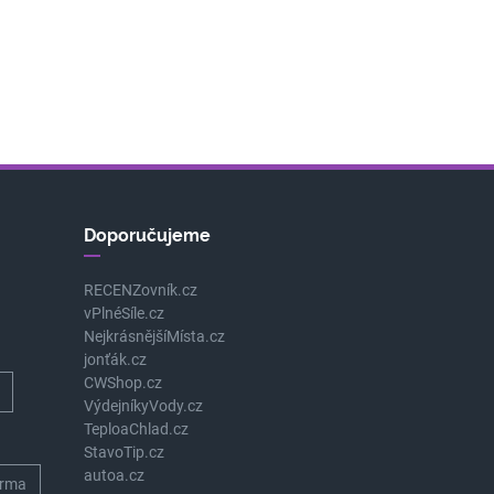
Doporučujeme
RECENZovník.cz
vPlnéSíle.cz
NejkrásnějšíMísta.cz
jonťák.cz
CWShop.cz
VýdejníkyVody.cz
TeploaChlad.cz
StavoTip.cz
autoa.cz
rma