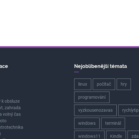
ace
Nejoblíbenější témata
linux
počítač
hry
a
programování
 k obsluze
yt, zahrada
vyzkousenozavas
rychlytip
a volný čas
oto
windows
terminál
ektrotechnika
i
windows11
Kindle
zda