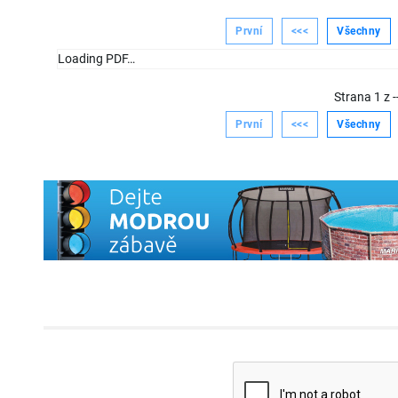
První
<<<
Všechny
Loading PDF…
Strana
1
z
-
První
<<<
Všechny