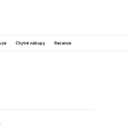
uze
Chytré nákupy
Recenze
-