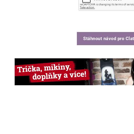
Stáhnout návod pro
Cla