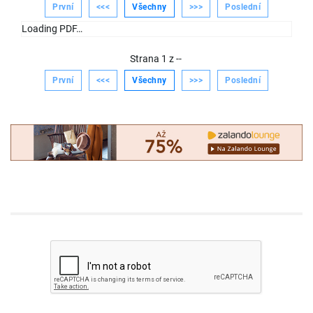
První
<<<
Všechny
>>>
Poslední
Loading PDF…
Strana
1
z
--
První
<<<
Všechny
>>>
Poslední