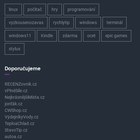
linux
počítač
hry
programování
vyzkousenozavas
rychlytip
windows
terminál
windows11
Kindle
zdarma
ocet
epic games
stylus
Doporučujeme
RECENZovník.cz
vPlnéSíle.cz
NejkrásnějšíMísta.cz
jonťák.cz
CWShop.cz
VýdejníkyVody.cz
TeploaChlad.cz
StavoTip.cz
autoa.cz