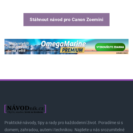
Stáhnout návod pro
Canon Zoemini
Praktické návody, tipy a rady pro každodenní život. Poradíme si s
domem, zahradou, autem i technikou. Najdete u nás srozumitelné