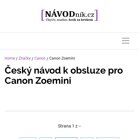
Home
/
Značky
/
Canon
/
Canon Zoemini
Český návod k obsluze pro
Canon Zoemini
Strana
1
z
--