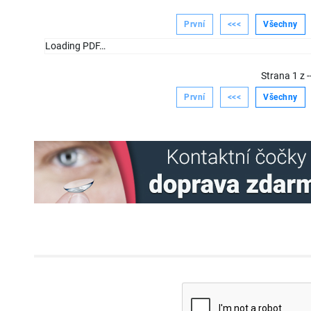
První
<<<
Všechny
Loading PDF…
Strana
1
z
-
První
<<<
Všechny