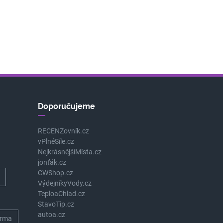
Doporučujeme
RECENZovník.cz
vPlnéSíle.cz
NejkrásnějšíMísta.cz
jonťák.cz
CWShop.cz
VýdejníkyVody.cz
TeploaChlad.cz
StavoTip.cz
autoa.cz
rma