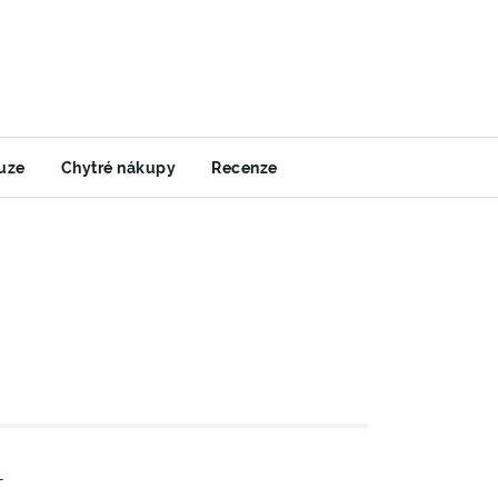
uze
Chytré nákupy
Recenze
-