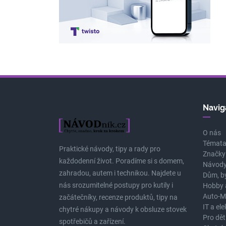
Navig
O nás
Témat
Praktické návody, tipy a rady pro
Značky
každodenní život. Poradíme si s domem,
Návody
zahradou, autem i technikou. Najdete u
Dům, b
nás srozumitelné postupy pro kutily i
Hobby 
Auto-M
začátečníky, recenze produktů, tipy na
IT a el
chytré nákupy a návody k obsluze stovek
Pro dět
spotřebičů a zařízení.