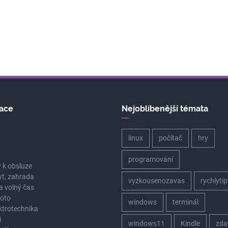
ace
Nejoblíbenější témata
linux
počítač
hry
a
programování
 k obsluze
yt, zahrada
vyzkousenozavas
rychlytip
a volný čas
oto
windows
terminál
ektrotechnika
i
windows11
Kindle
zda