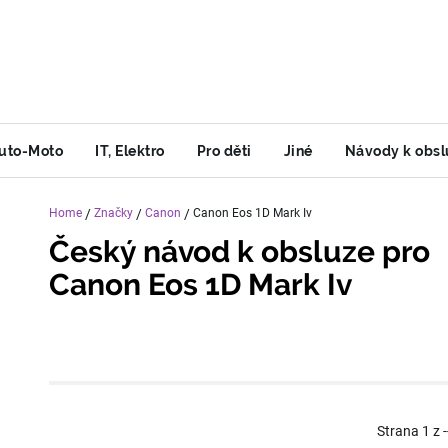
uto-Moto
IT, Elektro
Pro děti
Jiné
Návody k obsl
Home
/
Značky
/
Canon
/
Canon Eos 1D Mark Iv
Český návod k obsluze pro
Canon Eos 1D Mark Iv
Strana
1
z
-