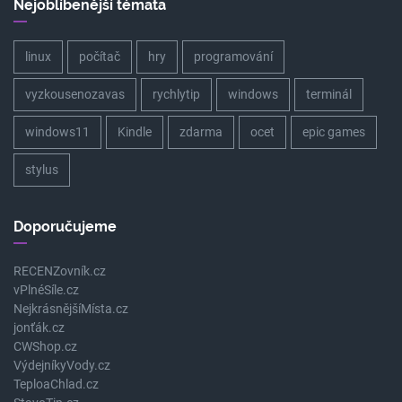
Nejoblíbenější témata
linux
počítač
hry
programování
vyzkousenozavas
rychlytip
windows
terminál
windows11
Kindle
zdarma
ocet
epic games
stylus
Doporučujeme
RECENZovník.cz
vPlnéSíle.cz
NejkrásnějšíMísta.cz
jonťák.cz
CWShop.cz
VýdejníkyVody.cz
TeploaChlad.cz