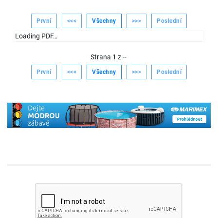
První
<<<
Všechny
>>>
Poslední
Loading PDF…
Strana
1
z
--
První
<<<
Všechny
>>>
Poslední