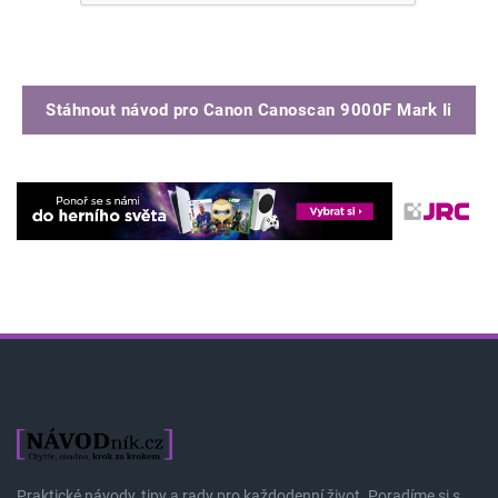
Stáhnout návod pro
Canon Canoscan 9000F Mark Ii
Praktické návody, tipy a rady pro každodenní život. Poradíme si s