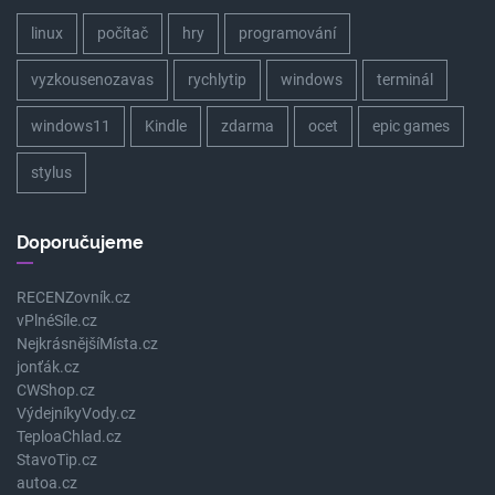
linux
počítač
hry
programování
vyzkousenozavas
rychlytip
windows
terminál
windows11
Kindle
zdarma
ocet
epic games
stylus
Doporučujeme
RECENZovník.cz
vPlnéSíle.cz
NejkrásnějšíMísta.cz
jonťák.cz
CWShop.cz
VýdejníkyVody.cz
TeploaChlad.cz
StavoTip.cz
autoa.cz