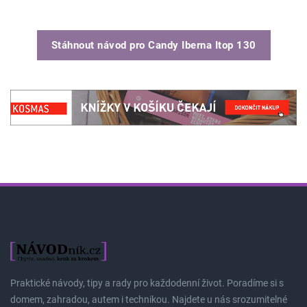
Stáhnout návod pro
Candy Iberna Itop 130
Praktické návody, tipy a rady pro každodenní život. Poradíme si s
domem, zahradou, autem i technikou. Najdete u nás srozumitelné