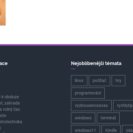
ace
Nejoblíbenější témata
linux
počítač
hry
a
programování
 k obsluze
yt, zahrada
vyzkousenozavas
rychlytip
a volný čas
oto
windows
terminál
ektrotechnika
i
windows11
Kindle
zda