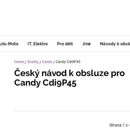
uto-Moto
IT, Elektro
Pro děti
Jiné
Návody k obsl
Home
/
Značky
/
Candy
/
Candy Cdi9P45
Český návod k obsluze pro
Candy Cdi9P45
Strana
1
z
-