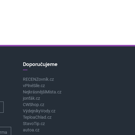
Doporučujeme
RECENZovník.cz
vPlnéSíle.cz
NejkrásnějšíMísta.cz
jonťák.cz
CWShop.cz
VýdejníkyVody.cz
TeploaChlad.cz
StavoTip.cz
autoa.cz
rma