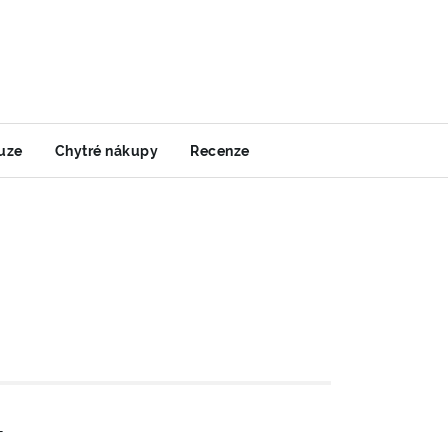
uze
Chytré nákupy
Recenze
-