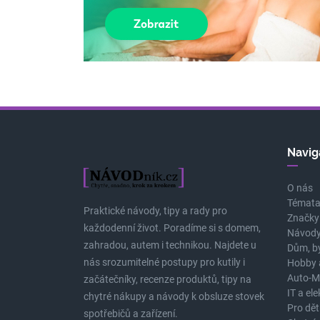
Navig
O nás
Témat
Praktické návody, tipy a rady pro
Značky
každodenní život. Poradíme si s domem,
Návody
zahradou, autem i technikou. Najdete u
Dům, b
nás srozumitelné postupy pro kutily i
Hobby 
Auto-M
začátečníky, recenze produktů, tipy na
IT a el
chytré nákupy a návody k obsluze stovek
Pro dět
spotřebičů a zařízení.