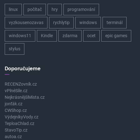
linux
počítač
hry
programování
vyzkousenozavas
rychlytip
windows
terminál
windows11
Kindle
zdarma
ocet
epic games
stylus
Doporučujeme
RECENZovník.cz
vPlnéSíle.cz
NejkrásnějšíMísta.cz
jonťák.cz
CWShop.cz
VýdejníkyVody.cz
TeploaChlad.cz
StavoTip.cz
autoa.cz