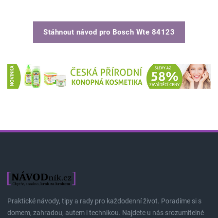
Stáhnout návod pro
Bosch Wte 84123
Praktické návody, tipy a rady pro každodenní život. Poradíme si s
domem, zahradou, autem i technikou. Najdete u nás srozumitelné