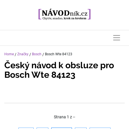
Home
/
Značky
/
Bosch
/
Bosch Wte 84123
Český návod k obsluze pro
Bosch Wte 84123
Strana
1
z
--