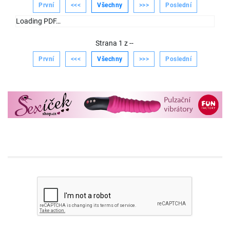
První
<<<
Všechny
>>>
Poslední
Loading PDF…
Strana
1
z
--
První
<<<
Všechny
>>>
Poslední