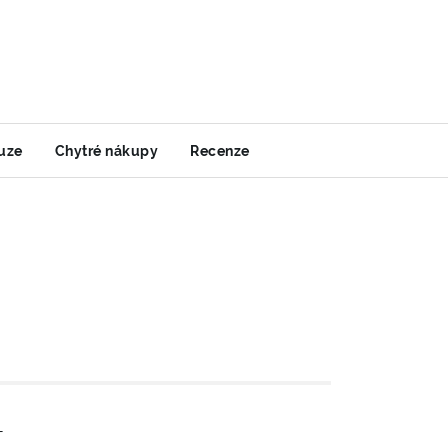
uze
Chytré nákupy
Recenze
-