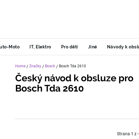
uto-Moto
IT, Elektro
Pro děti
Jiné
Návody k obsl
Home
/
Značky
/
Bosch
/
Bosch Tda 2610
Český návod k obsluze pro
Bosch Tda 2610
Strana
1
z
-