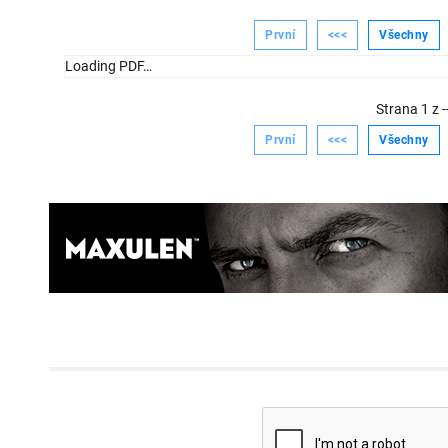
První
<<<
Všechny
Loading PDF…
Strana
1
z
-
První
<<<
Všechny