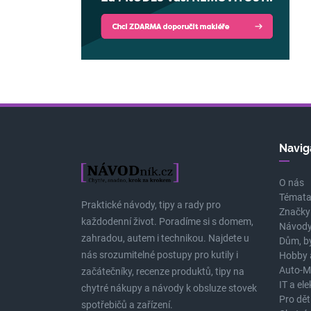
Navig
O nás
Témat
Praktické návody, tipy a rady pro
Značky
každodenní život. Poradíme si s domem,
Návody
zahradou, autem i technikou. Najdete u
Dům, b
nás srozumitelné postupy pro kutily i
Hobby 
Auto-M
začátečníky, recenze produktů, tipy na
IT a el
chytré nákupy a návody k obsluze stovek
Pro dět
spotřebičů a zařízení.