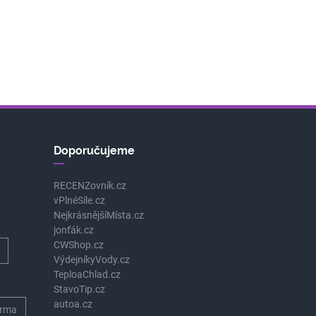
Doporučujeme
RECENZovník.cz
vPlnéSíle.cz
NejkrásnějšíMísta.cz
jonťák.cz
CWShop.cz
VýdejníkyVody.cz
TeploaChlad.cz
StavoTip.cz
autoa.cz
rma