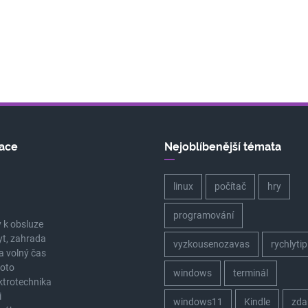
ace
Nejoblíbenější témata
linux
počítač
hry
a
programování
 k obsluze
yt, zahrada
vyzkousenozavas
rychlytip
a volný čas
oto
windows
terminál
ektrotechnika
i
windows11
Kindle
zda