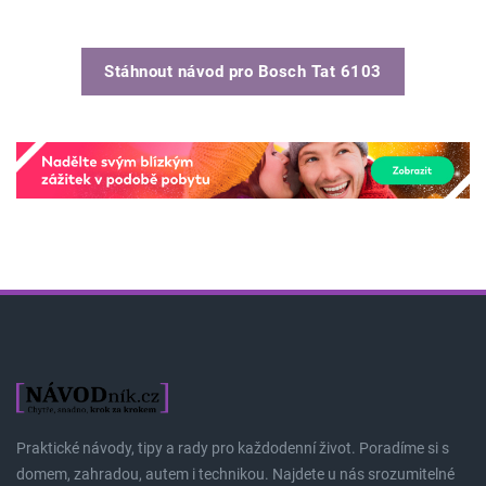
Stáhnout návod pro
Bosch Tat 6103
Praktické návody, tipy a rady pro každodenní život. Poradíme si s
domem, zahradou, autem i technikou. Najdete u nás srozumitelné