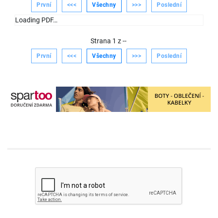
První
<<<
Všechny
>>>
Poslední
Loading PDF…
Strana
1
z
--
První
<<<
Všechny
>>>
Poslední