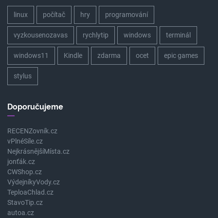
linux
počítač
hry
programování
vyzkousenozavas
rychlytip
windows
terminál
windows11
Kindle
zdarma
ocet
epic games
stylus
Doporučujeme
RECENZovník.cz
vPlnéSíle.cz
NejkrásnějšíMísta.cz
jonťák.cz
CWShop.cz
VýdejníkyVody.cz
TeploaChlad.cz
StavoTip.cz
autoa.cz