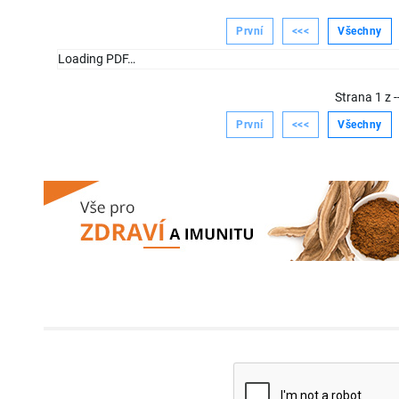
První
<<<
Všechny
Loading PDF…
Strana
1
z
-
První
<<<
Všechny