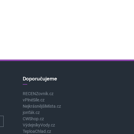
Doporučujeme
RECENZovník.cz
vPlnéSíle.cz
NejkrásnějšíMísta.cz
jonťák.cz
CWShop.cz
VýdejníkyVody.cz
TeploaChlad.cz