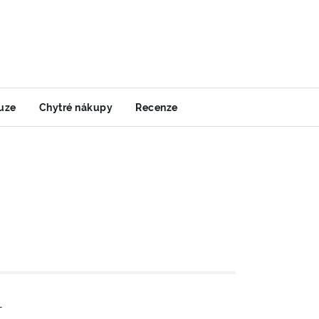
uze
Chytré nákupy
Recenze
-