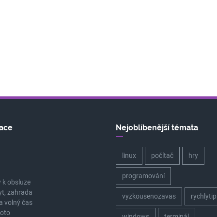
ace
Nejoblíbenější témata
linux
počítač
hry
a
programování
 k obsluze
yt, zahrada
vyzkousenozavas
rychlytip
a volný čas
oto
windows
terminál