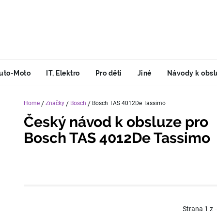
uto-Moto
IT, Elektro
Pro děti
Jiné
Návody k obsl
Home
/
Značky
/
Bosch
/
Bosch TAS 4012De Tassimo
Český návod k obsluze pro
Bosch TAS 4012De Tassimo
Strana
1
z
-