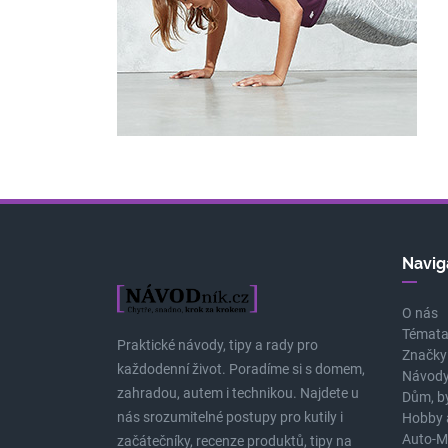
Navig
O nás
Témat
Praktické návody, tipy a rady pro
Značky
každodenní život. Poradíme si s domem,
Návody
zahradou, autem i technikou. Najdete u
Dům, b
nás srozumitelné postupy pro kutily i
Hobby 
Auto-M
začátečníky, recenze produktů, tipy na