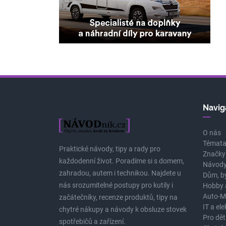
Navig
O nás
Témat
Praktické návody, tipy a rady pro
Značky
každodenní život. Poradíme si s domem,
Návody
zahradou, autem i technikou. Najdete u
Dům, b
nás srozumitelné postupy pro kutily i
Hobby 
Auto-M
začátečníky, recenze produktů, tipy na
IT a el
chytré nákupy a návody k obsluze stovek
Pro dět
spotřebičů a zařízení.