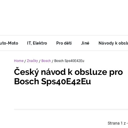
uto-Moto
IT, Elektro
Pro děti
Jiné
Návody k obsl
Home
/
Značky
/
Bosch
/
Bosch Sps40E42Eu
Český návod k obsluze pro
Bosch Sps40E42Eu
Strana
1
z
-