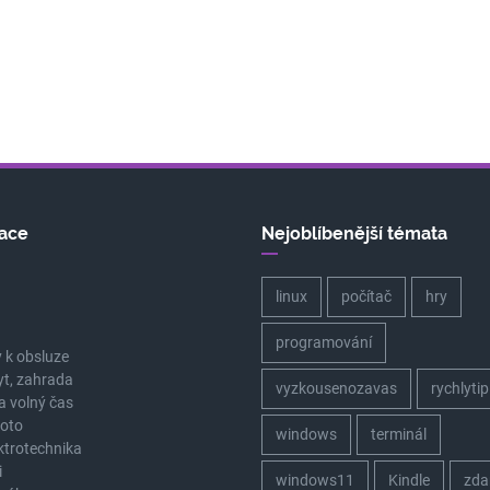
ace
Nejoblíbenější témata
linux
počítač
hry
a
programování
 k obsluze
yt, zahrada
vyzkousenozavas
rychlytip
a volný čas
oto
windows
terminál
ektrotechnika
i
windows11
Kindle
zda