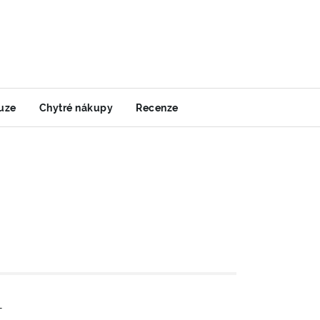
uze
Chytré nákupy
Recenze
-