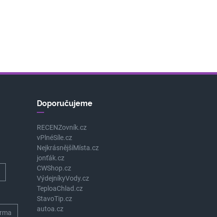
Doporučujeme
RECENZovník.cz
vPlnéSíle.cz
NejkrásnějšíMísta.cz
jonťák.cz
CWShop.cz
VýdejníkyVody.cz
TeploaChlad.cz
StavoTip.cz
autoa.cz
rma