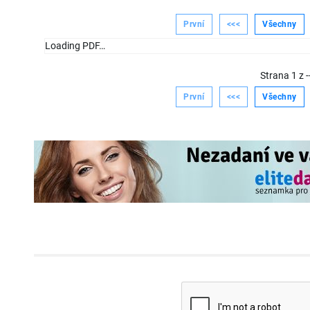
První
<<<
Všechny
Loading PDF…
Strana
1
z
-
První
<<<
Všechny