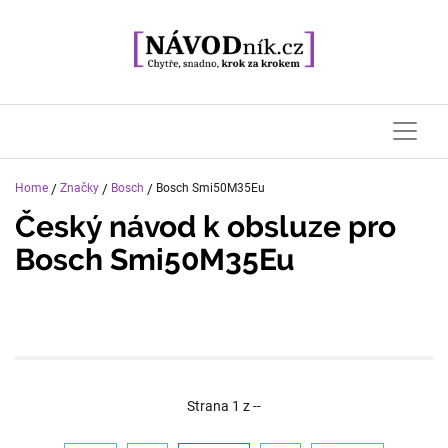
Home
/
Značky
/
Bosch
/
Bosch Smi50M35Eu
Český návod k obsluze pro
Bosch Smi50M35Eu
Strana
1
z
--