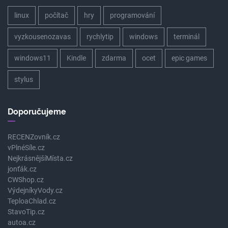
linux
počítač
hry
programování
vyzkousenozavas
rychlytip
windows
terminál
windows11
Kindle
zdarma
ocet
epic games
stylus
Doporučujeme
RECENZovník.cz
vPlnéSíle.cz
NejkrásnějšíMísta.cz
jonťák.cz
CWShop.cz
VýdejníkyVody.cz
TeploaChlad.cz
StavoTip.cz
autoa.cz