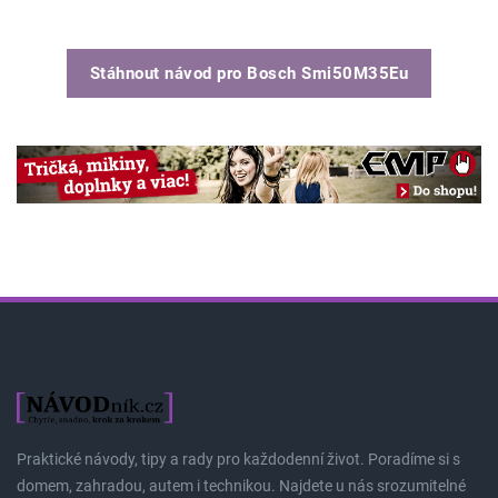
Stáhnout návod pro
Bosch Smi50M35Eu
Praktické návody, tipy a rady pro každodenní život. Poradíme si s
domem, zahradou, autem i technikou. Najdete u nás srozumitelné