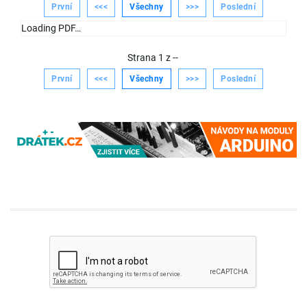
První
<<<
Všechny
>>>
Poslední
Loading PDF…
Strana
1
z
--
První
<<<
Všechny
>>>
Poslední