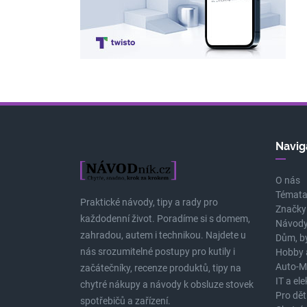
Navig
O nás
Témat
Praktické návody, tipy a rady pro
Značky
každodenní život. Poradíme si s domem,
Návody
zahradou, autem i technikou. Najdete u
Dům, b
nás srozumitelné postupy pro kutily i
Hobby 
Auto-M
začátečníky, recenze produktů, tipy na
IT a el
chytré nákupy a návody k obsluze stovek
Pro dět
spotřebičů a zařízení.