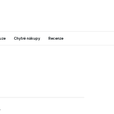
uze
Chytré nákupy
Recenze
-