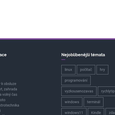
ace
Nejoblíbenější témata
linux
počítač
hry
a
programování
 k obsluze
yt, zahrada
vyzkousenozavas
rychlytip
a volný čas
oto
windows
terminál
ektrotechnika
i
windows11
Kindle
zda