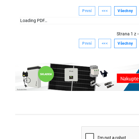
První
<<<
Všechny
Loading PDF…
Strana
1
z
-
První
<<<
Všechny