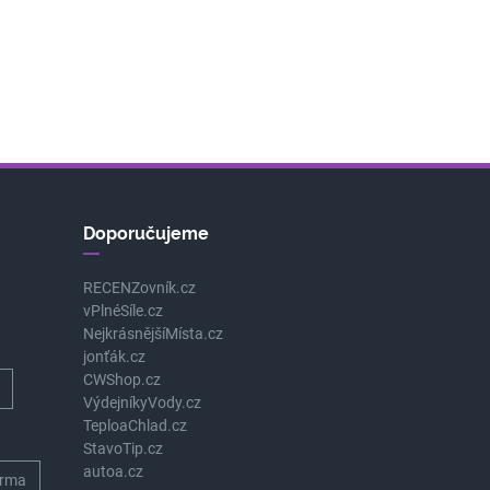
Doporučujeme
RECENZovník.cz
vPlnéSíle.cz
NejkrásnějšíMísta.cz
jonťák.cz
CWShop.cz
VýdejníkyVody.cz
TeploaChlad.cz
StavoTip.cz
autoa.cz
rma