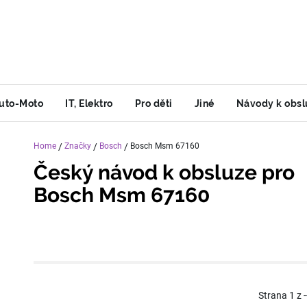
uto-Moto
IT, Elektro
Pro děti
Jiné
Návody k obsl
Home
/
Značky
/
Bosch
/
Bosch Msm 67160
Český návod k obsluze pro
Bosch Msm 67160
Strana
1
z
-