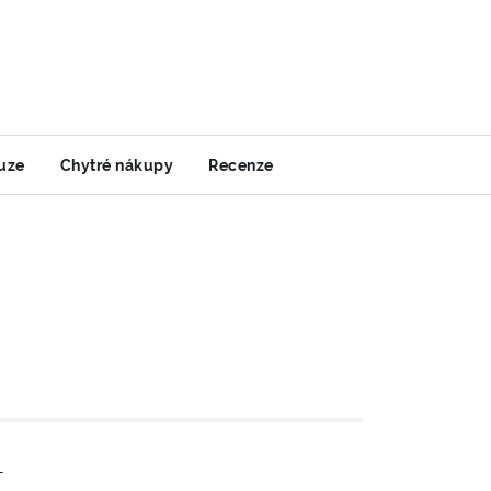
uze
Chytré nákupy
Recenze
-