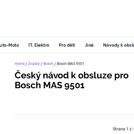
uto-Moto
IT, Elektro
Pro děti
Jiné
Návody k obsl
Home
/
Značky
/
Bosch
/
Bosch MAS 9501
Český návod k obsluze pro
Bosch MAS 9501
Strana
1
z
-