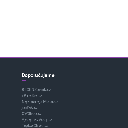
Doporučujeme
RECENZovník.cz
vPlnéSíle.cz
NejkrásnějšíMísta.cz
jonťák.cz
CWShop.cz
VýdejníkyVody.cz
TeploaChlad.cz