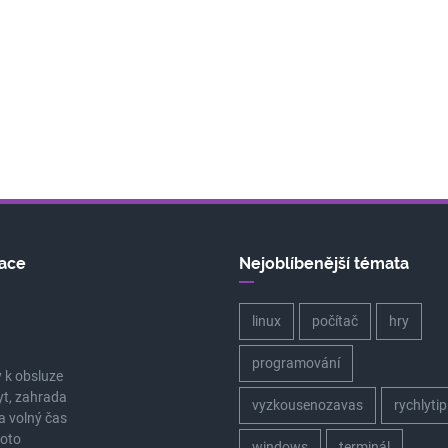
ace
Nejoblíbenější témata
linux
počítač
hry
a
programování
 k obsluze
yt, zahrada
vyzkousenozavas
rychlytip
a volný čas
oto
windows
terminál