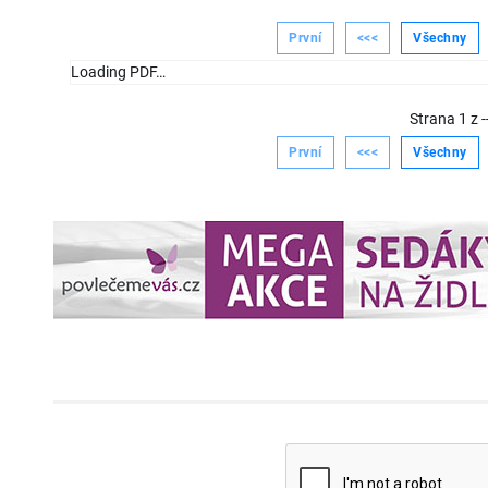
První
<<<
Všechny
Loading PDF…
Strana
1
z
-
První
<<<
Všechny