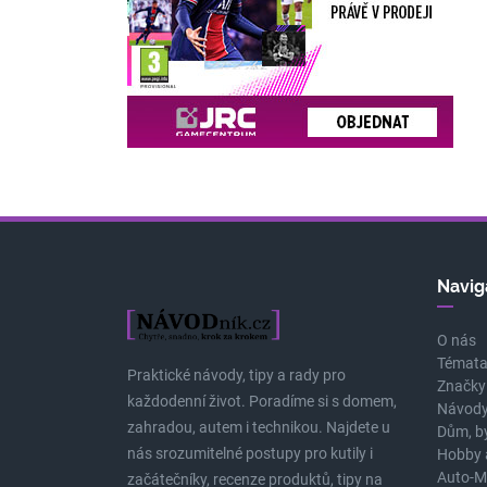
Navig
O nás
Témat
Praktické návody, tipy a rady pro
Značky
každodenní život. Poradíme si s domem,
Návody
zahradou, autem i technikou. Najdete u
Dům, b
nás srozumitelné postupy pro kutily i
Hobby 
Auto-M
začátečníky, recenze produktů, tipy na