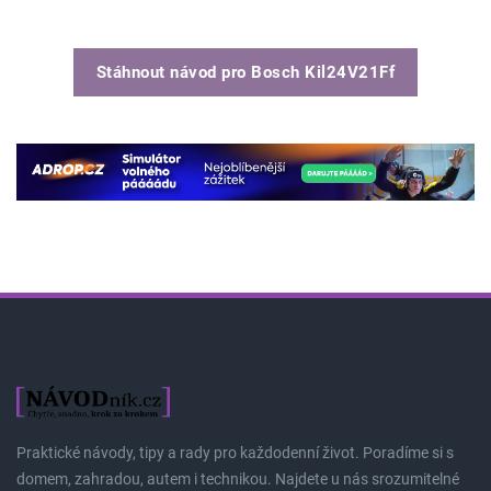
Stáhnout návod pro
Bosch Kil24V21Ff
Praktické návody, tipy a rady pro každodenní život. Poradíme si s
domem, zahradou, autem i technikou. Najdete u nás srozumitelné