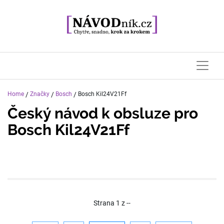
Home
/
Značky
/
Bosch
/
Bosch Kil24V21Ff
Český návod k obsluze pro
Bosch Kil24V21Ff
Strana
1
z
--