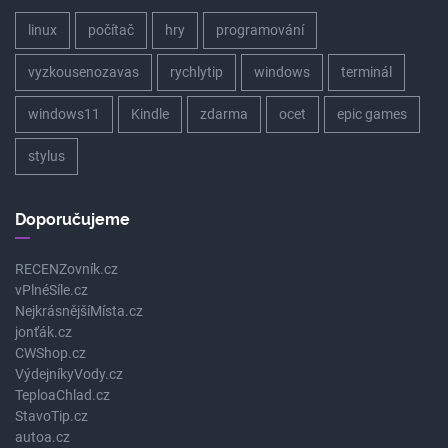
linux
počítač
hry
programování
vyzkousenozavas
rychlytip
windows
terminál
windows11
Kindle
zdarma
ocet
epic games
stylus
Doporučujeme
RECENZovník.cz
vPlnéSíle.cz
NejkrásnějšíMísta.cz
jonťák.cz
CWShop.cz
VýdejníkyVody.cz
TeploaChlad.cz
StavoTip.cz
autoa.cz