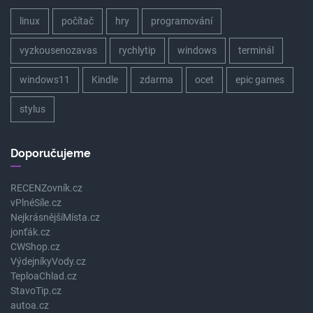
linux
počítač
hry
programování
vyzkousenozavas
rychlytip
windows
terminál
windows11
Kindle
zdarma
ocet
epic games
stylus
Doporučujeme
RECENZovník.cz
vPlnéSíle.cz
NejkrásnějšíMísta.cz
jonťák.cz
CWShop.cz
VýdejníkyVody.cz
TeploaChlad.cz
StavoTip.cz
autoa.cz