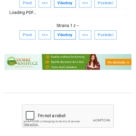
První
<<<
Všechny
>>>
Poslední
Loading PDF…
Strana
1
z
--
První
<<<
Všechny
>>>
Poslední