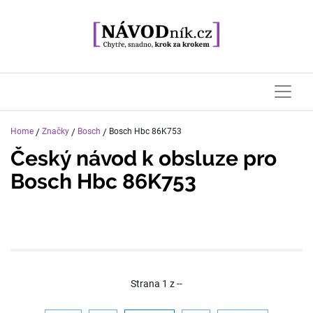
Home
/
Značky
/
Bosch
/
Bosch Hbc 86K753
Český návod k obsluze pro
Bosch Hbc 86K753
Strana
1
z
--