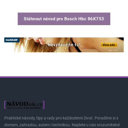
Stáhnout návod pro
Bosch Hbc 86K753
Praktické návody, tipy a rady pro každodenní život. Poradíme si s
domem, zahradou, autem i technikou. Najdete u nás srozumitelné