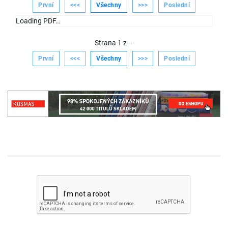
První
<<<
Všechny
>>>
Poslední
Loading PDF…
Strana
1
z
--
První
<<<
Všechny
>>>
Poslední