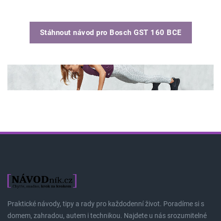
Stáhnout návod pro
Bosch GST 160 BCE
Praktické návody, tipy a rady pro každodenní život. Poradíme si s
domem, zahradou, autem i technikou. Najdete u nás srozumitelné