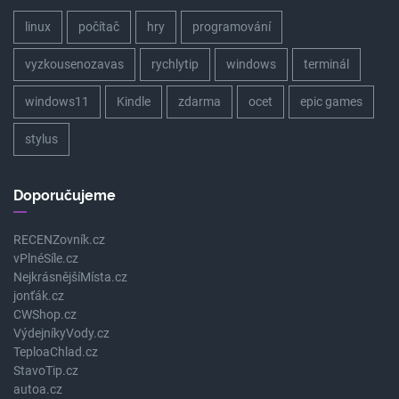
linux
počítač
hry
programování
vyzkousenozavas
rychlytip
windows
terminál
windows11
Kindle
zdarma
ocet
epic games
stylus
Doporučujeme
RECENZovník.cz
vPlnéSíle.cz
NejkrásnějšíMísta.cz
jonťák.cz
CWShop.cz
VýdejníkyVody.cz
TeploaChlad.cz
StavoTip.cz
autoa.cz