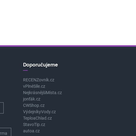
Doporučujeme
RECENZovník.cz
vPlnéSíle.cz
NejkrásnějšíMísta.cz
jonťák.cz
CWShop.cz
VýdejníkyVody.cz
TeploaChlad.cz
StavoTip.cz
autoa.cz
rma