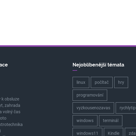
ace
Nejoblíbenější témata
linux
počítač
hry
a
programování
 k obsluze
yt, zahrada
vyzkousenozavas
rychlytip
a volný čas
oto
windows
terminál
ektrotechnika
i
windows11
Kindle
zda