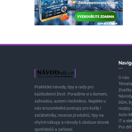
Navig
O nás
Témat
Praktické návody, tipy a rady pro
Značky
každodenní život. Poradíme si s domem,
Návody
zahradou, autem i technikou. Najdete u
Dům, b
nás srozumitelné postupy pro kutily i
Hobby 
Auto-M
začátečníky, recenze produktů, tipy na
IT a el
chytré nákupy a návody k obsluze stovek
Pro dět
spotřebičů a zařízení.