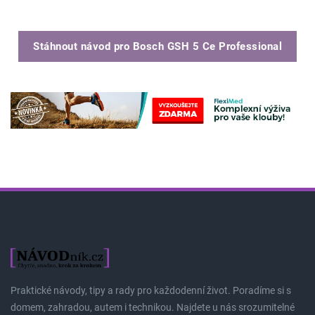
Stáhnout návod pro
Bosch GSH 5 Ce Professional
Praktické návody, tipy a rady pro každodenní život. Poradíme si s
domem, zahradou, autem i technikou. Najdete u nás srozumitelné