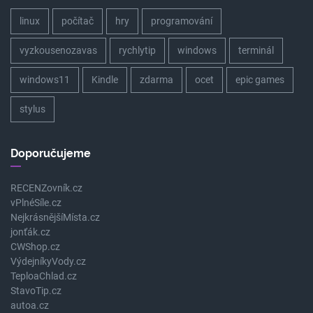
linux
počítač
hry
programování
vyzkousenozavas
rychlytip
windows
terminál
windows11
Kindle
zdarma
ocet
epic games
stylus
Doporučujeme
RECENZovník.cz
vPlnéSíle.cz
NejkrásnějšíMísta.cz
jonťák.cz
CWShop.cz
VýdejníkyVody.cz
TeploaChlad.cz
StavoTip.cz
autoa.cz