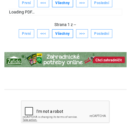
První
<<<
Všechny
>>>
Poslední
Loading PDF…
Strana
1
z
--
První
<<<
Všechny
>>>
Poslední