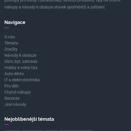
postupy pro kutily i začátečníky, recenze produktů, tipy na chytré
nákupy a návody k obsluze stovek spotřebičů a zařízení.
Navigace
O nás
Témata
Značky
Návody k obsluze
Dům, byt, zahrada
Hobby a volný čas
Auto-Moto
IT a elektrotechnika
Pro děti
Chytré nákupy
Recenze
Jiné návody
Nejoblíbenější témata