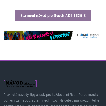
Stáhnout návod pro
Bosch AKE 1835 S
Praktické návody, tipy a rady pro každodenní život. Poradíme si s
domem, zahradou, autem i technikou. Najdete u nás srozumitelné