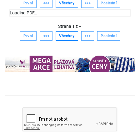
První
<<<
Všechny
>>>
Poslední
Loading PDF…
Strana
1
z
--
První
<<<
Všechny
>>>
Poslední