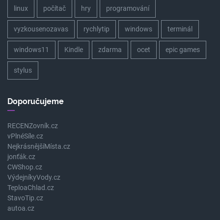
linux
počítač
hry
programování
vyzkousenozavas
rychlytip
windows
terminál
windows11
Kindle
zdarma
ocet
epic games
stylus
Doporučujeme
RECENZovník.cz
vPlnéSíle.cz
NejkrásnějšíMísta.cz
jonťák.cz
CWShop.cz
VýdejníkyVody.cz
TeploaChlad.cz
StavoTip.cz
autoa.cz