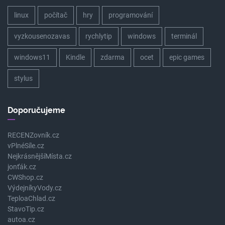
linux
počítač
hry
programování
vyzkousenozavas
rychlytip
windows
terminál
windows11
Kindle
zdarma
ocet
epic games
stylus
Doporučujeme
RECENZovník.cz
vPlnéSíle.cz
NejkrásnějšíMísta.cz
jonťák.cz
CWShop.cz
VýdejníkyVody.cz
TeploaChlad.cz
StavoTip.cz
autoa.cz