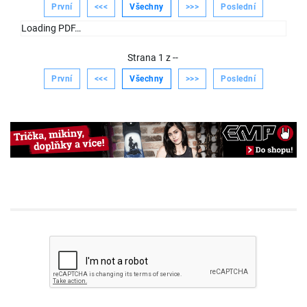
První
<<<
Všechny
>>>
Poslední
Loading PDF…
Strana
1
z
--
První
<<<
Všechny
>>>
Poslední