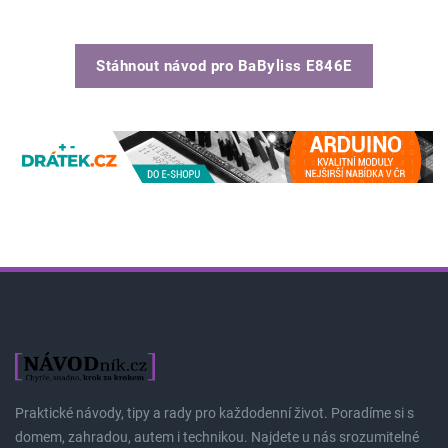
Stáhnout návod pro
BaByliss E846E
Praktické návody, tipy a rady pro každodenní život. Poradíme si s
domem, zahradou, autem i technikou. Najdete u nás srozumitelné