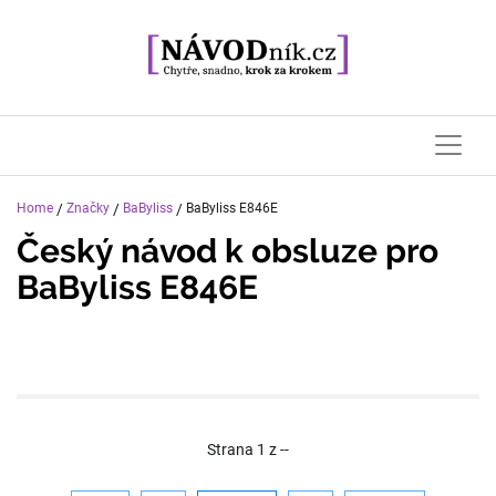
Home
/
Značky
/
BaByliss
/
BaByliss E846E
Český návod k obsluze pro
BaByliss E846E
Strana
1
z
--