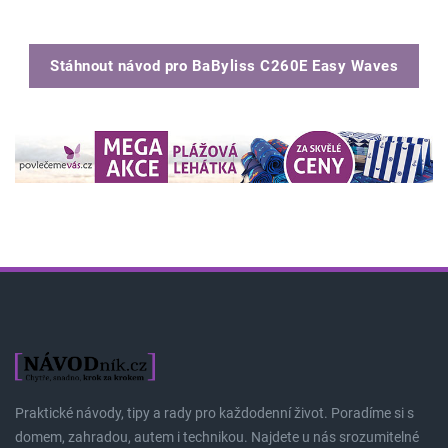
Stáhnout návod pro
BaByliss C260E Easy Waves
Praktické návody, tipy a rady pro každodenní život. Poradíme si s
domem, zahradou, autem i technikou. Najdete u nás srozumitelné