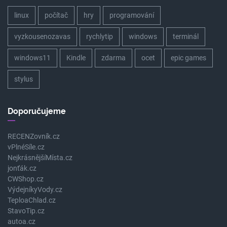
linux
počítač
hry
programování
vyzkousenozavas
rychlytip
windows
terminál
windows11
Kindle
zdarma
ocet
epic games
stylus
Doporučujeme
RECENZovník.cz
vPlnéSíle.cz
NejkrásnějšíMísta.cz
jonťák.cz
CWShop.cz
VýdejníkyVody.cz
TeploaChlad.cz
StavoTip.cz
autoa.cz