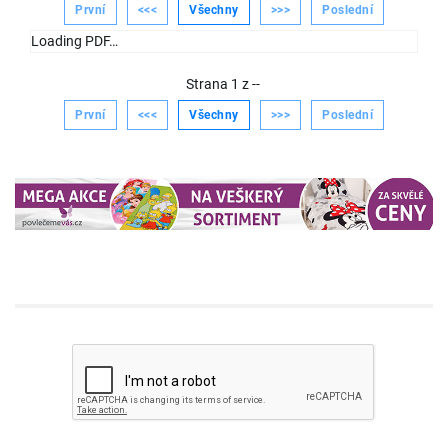
První
<<<
Všechny
>>>
Poslední
Loading PDF…
Strana
1
z
--
První
<<<
Všechny
>>>
Poslední