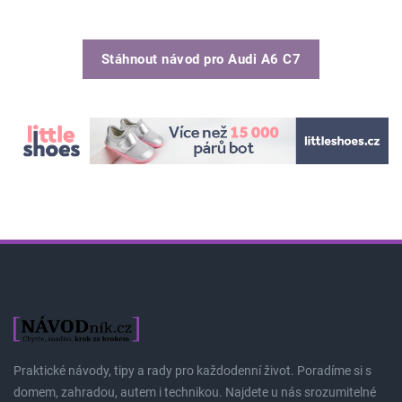
Stáhnout návod pro
Audi A6 C7
Praktické návody, tipy a rady pro každodenní život. Poradíme si s
domem, zahradou, autem i technikou. Najdete u nás srozumitelné