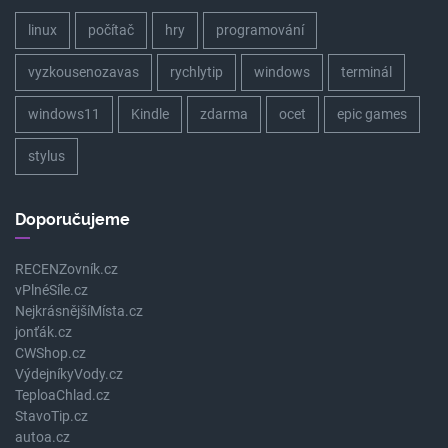
linux
počítač
hry
programování
vyzkousenozavas
rychlytip
windows
terminál
windows11
Kindle
zdarma
ocet
epic games
stylus
Doporučujeme
RECENZovník.cz
vPlnéSíle.cz
NejkrásnějšíMísta.cz
jonťák.cz
CWShop.cz
VýdejníkyVody.cz
TeploaChlad.cz
StavoTip.cz
autoa.cz