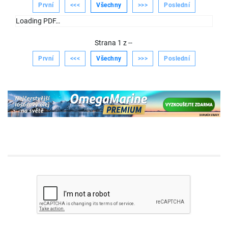
První
<<<
Všechny
>>>
Poslední
Loading PDF…
Strana
1
z
--
První
<<<
Všechny
>>>
Poslední