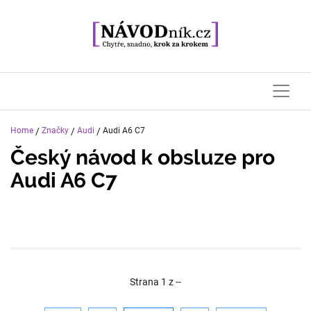
Home
/
Značky
/
Audi
/
Audi A6 C7
Český návod k obsluze pro
Audi A6 C7
Strana
1
z
--