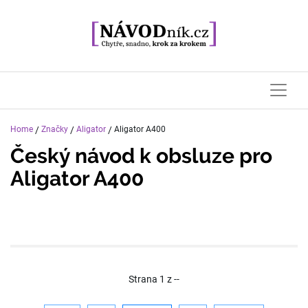
Home
/
Značky
/
Aligator
/
Aligator A400
Český návod k obsluze pro
Aligator A400
Strana
1
z
--