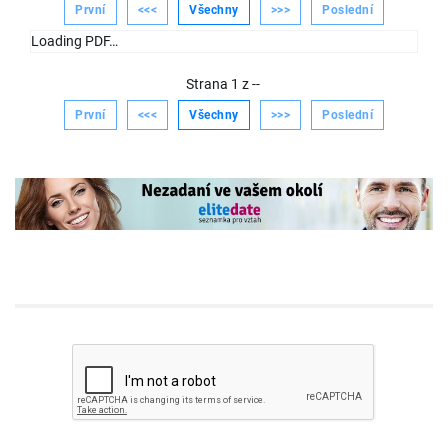
První
<<<
Všechny
>>>
Poslední
Loading PDF…
Strana
1
z
--
První
<<<
Všechny
>>>
Poslední