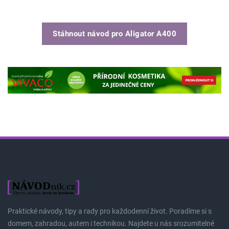
Stáhnout návod pro
Aligator A400
Praktické návody, tipy a rady pro každodenní život. Poradíme si s
domem, zahradou, autem i technikou. Najdete u nás srozumitelné