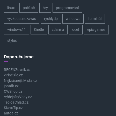
linux
počítač
hry
programování
vyzkousenozavas
rychlytip
windows
terminál
windows11
Kindle
zdarma
ocet
epic games
stylus
Doporučujeme
RECENZovník.cz
vPlnéSíle.cz
NejkrásnějšíMísta.cz
jonťák.cz
CWShop.cz
VýdejníkyVody.cz
TeploaChlad.cz
StavoTip.cz
autoa.cz