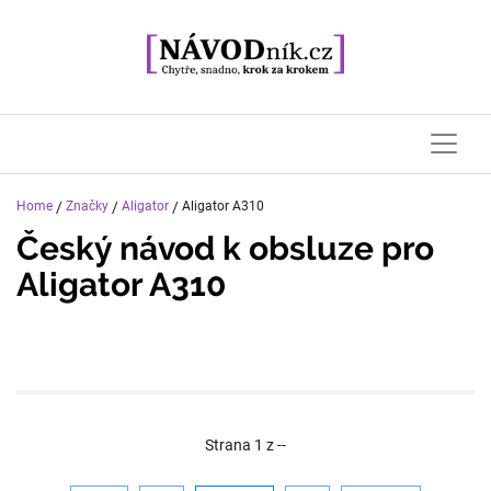
Home
/
Značky
/
Aligator
/
Aligator A310
Český návod k obsluze pro
Aligator A310
Strana
1
z
--