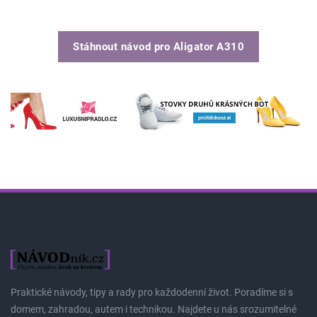
Stáhnout návod pro
Aligator A310
Praktické návody, tipy a rady pro každodenní život. Poradíme si s
domem, zahradou, autem i technikou. Najdete u nás srozumitelné