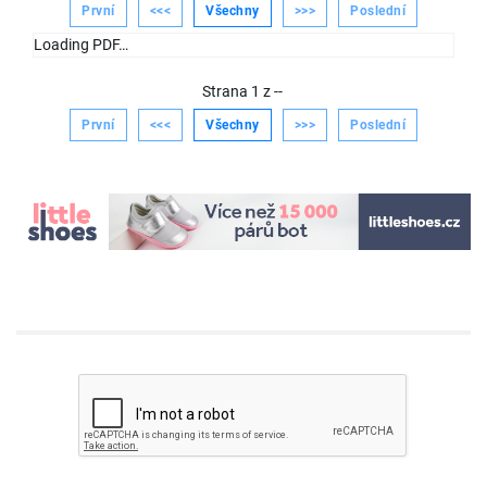
První
<<<
Všechny
>>>
Poslední
Loading PDF…
Strana
1
z
--
První
<<<
Všechny
>>>
Poslední