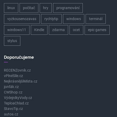
linux
počítač
hry
programování
vyzkousenozavas
rychlytip
windows
terminál
windows11
Kindle
zdarma
ocet
epic games
stylus
Doporučujeme
RECENZovník.cz
vPlnéSíle.cz
NejkrásnějšíMísta.cz
jonťák.cz
CWShop.cz
VýdejníkyVody.cz
TeploaChlad.cz
StavoTip.cz
autoa.cz