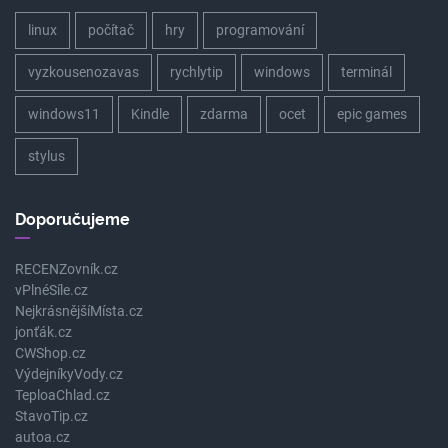
linux
počítač
hry
programování
vyzkousenozavas
rychlytip
windows
terminál
windows11
Kindle
zdarma
ocet
epic games
stylus
Doporučujeme
RECENZovník.cz
vPlnéSíle.cz
NejkrásnějšíMísta.cz
jonťák.cz
CWShop.cz
VýdejníkyVody.cz
TeploaChlad.cz
StavoTip.cz
autoa.cz