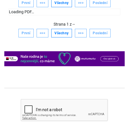
První
<<<
Všechny
>>>
Poslední
Loading PDF…
Strana
1
z
--
První
<<<
Všechny
>>>
Poslední