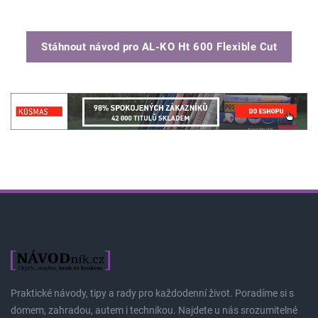
Stáhnout návod pro
AL-KO Ht 600 Flexible Cut
Praktické návody, tipy a rady pro každodenní život. Poradíme si s
domem, zahradou, autem i technikou. Najdete u nás srozumitelné