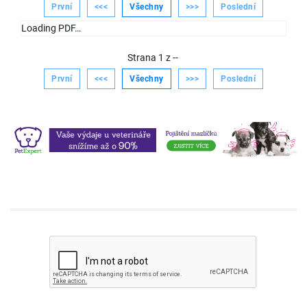
První
<<<
Všechny
>>>
Poslední
Loading PDF…
Strana
1
z
--
První
<<<
Všechny
>>>
Poslední