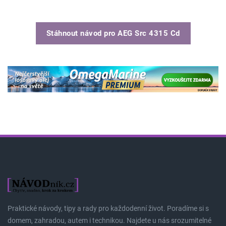
Stáhnout návod pro
AEG Src 4315 Cd
Praktické návody, tipy a rady pro každodenní život. Poradíme si s
domem, zahradou, autem i technikou. Najdete u nás srozumitelné