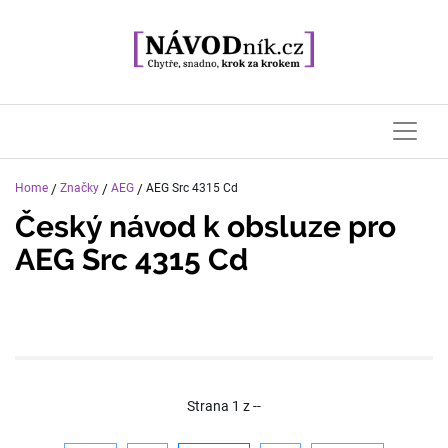
Home
/
Značky
/
AEG
/
AEG Src 4315 Cd
Český návod k obsluze pro
AEG Src 4315 Cd
Strana
1
z
--