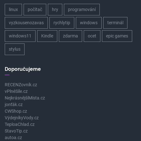
linux
počítač
hry
programování
vyzkousenozavas
rychlytip
windows
terminál
windows11
Kindle
zdarma
ocet
epic games
stylus
Doporučujeme
RECENZovník.cz
vPlnéSíle.cz
NejkrásnějšíMísta.cz
jonťák.cz
CWShop.cz
VýdejníkyVody.cz
TeploaChlad.cz
StavoTip.cz
autoa.cz