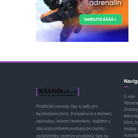
Navig
O nás
Témat
Praktické návody, tipy a rady pro
Značky
každodenní život. Poradíme si s domem,
Návody
zahradou, autem i technikou. Najdete u
Dům, b
nás srozumitelné postupy pro kutily i
Hobby 
Auto-M
začátečníky, recenze produktů, tipy na