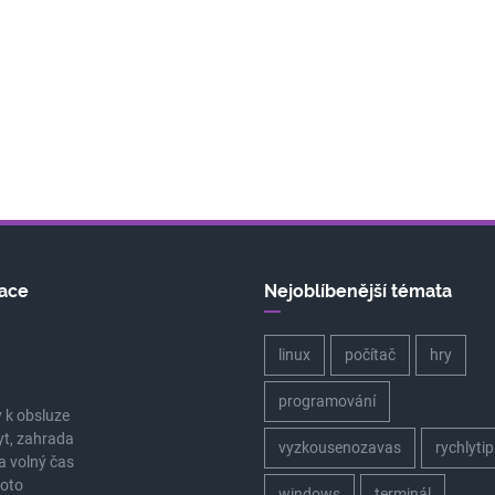
ace
Nejoblíbenější témata
linux
počítač
hry
a
programování
 k obsluze
yt, zahrada
vyzkousenozavas
rychlytip
a volný čas
oto
windows
terminál