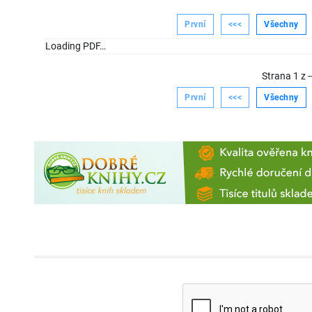
První
<<<
Všechny
Loading PDF…
Strana
1
z
-
První
<<<
Všechny