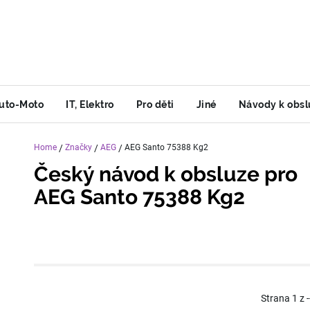
uto-Moto
IT, Elektro
Pro děti
Jiné
Návody k obsl
Home
/
Značky
/
AEG
/
AEG Santo 75388 Kg2
Český návod k obsluze pro
AEG Santo 75388 Kg2
Strana
1
z
-