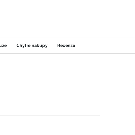
uze
Chytré nákupy
Recenze
-