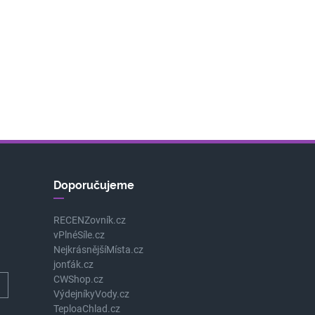
Doporučujeme
RECENZovník.cz
vPlnéSíle.cz
NejkrásnějšíMísta.cz
jonťák.cz
CWShop.cz
VýdejníkyVody.cz
TeploaChlad.cz