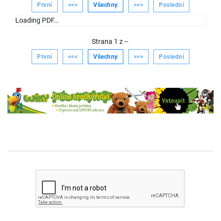
První
<<<
Všechny
>>>
Poslední
Loading PDF…
Strana
1
z
--
První
<<<
Všechny
>>>
Poslední