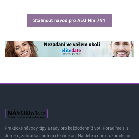
Stáhnout návod pro
AEG Nm 791
Praktické návody, tipy a rady pro každodenní život. Poradíme si s
domem, zahradou, autem i technikou. Najdete u nás srozumitelné