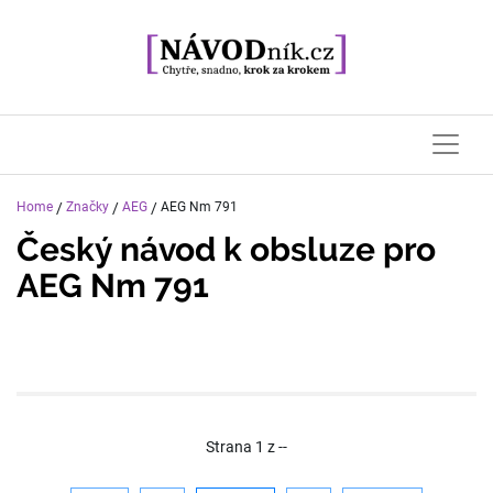
Home
/
Značky
/
AEG
/
AEG Nm 791
Český návod k obsluze pro
AEG Nm 791
Strana
1
z
--