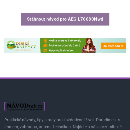
Stáhnout návod pro
AEG L76680Nwd
Praktické návody, tipy a rady pro každodenní život. Poradíme si s
domem, zahradou, autem i technikou. Najdete u nás srozumitelné