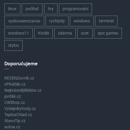
linux
počítač
hry
programování
vyzkousenozavas
rychlytip
windows
terminál
windows11
Kindle
zdarma
ocet
epic games
stylus
Doporučujeme
RECENZovník.cz
vPlnéSíle.cz
NejkrásnějšíMísta.cz
jonťák.cz
CWShop.cz
VýdejníkyVody.cz
TeploaChlad.cz
StavoTip.cz
autoa.cz