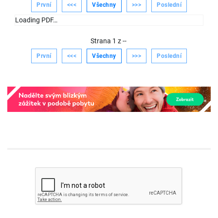
První
<<<
Všechny
>>>
Poslední
Loading PDF…
Strana
1
z
--
První
<<<
Všechny
>>>
Poslední