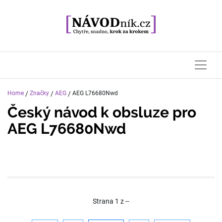
Home
/
Značky
/
AEG
/
AEG L76680Nwd
Český návod k obsluze pro
AEG L76680Nwd
Strana
1
z
--