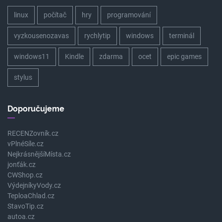
linux
počítač
hry
programování
vyzkousenozavas
rychlytip
windows
terminál
windows11
Kindle
zdarma
ocet
epic games
stylus
Doporučujeme
RECENZovník.cz
vPlnéSíle.cz
NejkrásnějšíMísta.cz
jonťák.cz
CWShop.cz
VýdejníkyVody.cz
TeploaChlad.cz
StavoTip.cz
autoa.cz