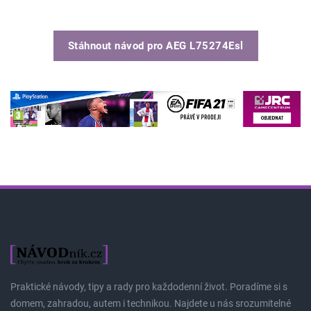
Stáhnout návod pro
AEG L75274Esl
Praktické návody, tipy a rady pro každodenní život. Poradíme si s
domem, zahradou, autem i technikou. Najdete u nás srozumitelné