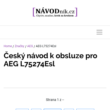
Home
/
Značky
/
AEG
/
AEG L75274Esl
Český návod k obsluze pro
AEG L75274Esl
Strana
1
z
--